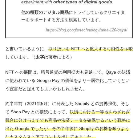
experiment with
other types of digital goods
.
他の種類のデジタル商品
にトライしているクリエイタ
ーをサポートする方法を模索しています。
https://blog.google/technology/area-120/qaya/
と書いているように、
取り扱いを NFT へと拡大する可能性を示唆
しています。（
太字
は著者による）
NFT への展開は、暗号通貨の利用拡大も見越して、Qaya の決済
に使われている Google Pay の価値をより一層強化していくとい
う宣言だと捉えてもよいかもしれません。
約半年前（2021年5月）に発表した Shopify との提携強化、そし
て Shop Pay との接続によって、
決済における一等地をわざわざ
競合に分け与えてでも商品や決済データを確保するという戦略に
出た Google でしたが、その半年後に Shopify のお株を奪うよう
なカスタムストアフロントを出してきました。