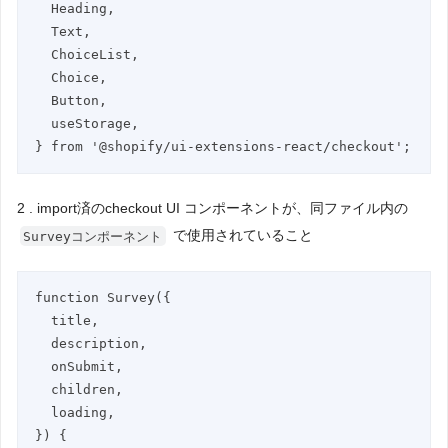
  Heading,

  Text,

  ChoiceList,

  Choice,

  Button,

  useStorage,

} from '@shopify/ui-extensions-react/checkout';
2 . import済のcheckout UI コンポーネントが、同ファイル内の
で使用されていること
Surveyコンポーネント
function Survey({

  title,

  description,

  onSubmit,

  children,

  loading,

}) {
