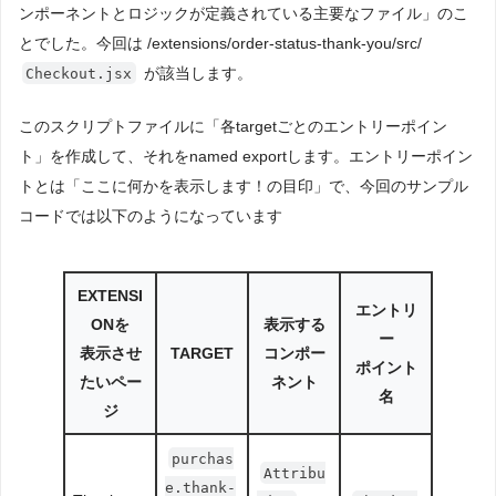
ンポーネントとロジックが定義されている主要なファイル」のこ
とでした。今回は /extensions/order-status-thank-you/src/
が該当します。
Checkout.jsx
このスクリプトファイルに「各targetごとのエントリーポイン
ト」を作成して、それをnamed exportします。エントリーポイン
トとは「ここに何かを表示します！の目印」で、今回のサンプル
コードでは以下のようになっています
EXTENSI
エントリ
ONを
表示する
ー
表示させ
TARGET
コンポー
ポイント
たいペー
ネント
名
ジ
purchas
Attribu
e.thank-