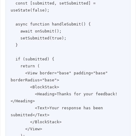
  const [submitted, setSubmitted] = 
useState(false);

  async function handleSubmit() {

    await onSubmit();

    setSubmitted(true);

  }

  if (submitted) {

    return (

      <View border="base" padding="base" 
borderRadius="base">

        <BlockStack>

          <Heading>Thanks for your feedback!
</Heading>

          <Text>Your response has been 
submitted</Text>

        </BlockStack>

      </View>

    );
