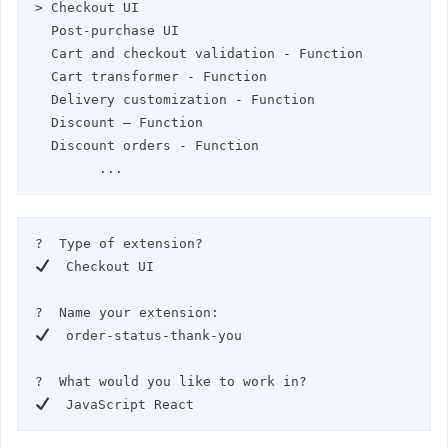
> Checkout UI                                                            

  Post-purchase UI                                                       

  Cart and checkout validation - Function                                

  Cart transformer - Function                                            

  Delivery customization - Function                                      

  Discount — Function                                                    

  Discount orders - Function                                             

	...
  Checkout UI

  order-status-thank-you

  JavaScript React