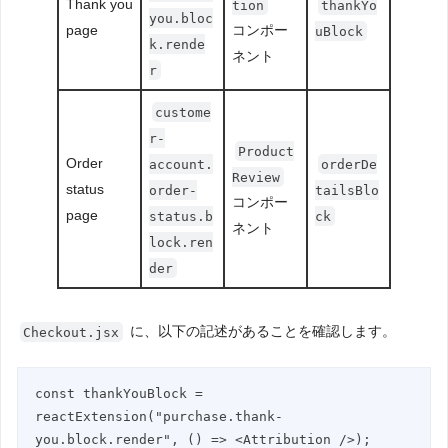
Thank you
tion
thankYo
you.bloc
page
コンポー
uBlock
k.rende
ネント
r
custome
r-
Product
Order
account.
orderDe
Review
status
order-
tailsBlo
コンポー
page
status.b
ck
ネント
lock.ren
der
に、以下の記述があることを確認します。
Checkout.jsx
const thankYouBlock = 
reactExtension("purchase.thank-
you.block.render", () => <Attribution />);
