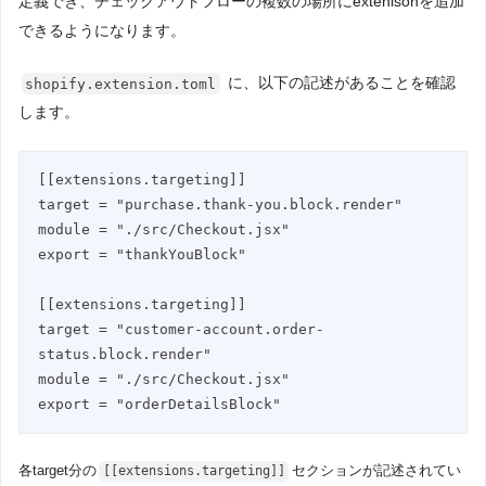
定義でき、チェックアウトフローの複数の場所にextenisonを追加
できるようになります。
に、以下の記述があることを確認
shopify.extension.toml
します。
[[extensions.targeting]]

target = "purchase.thank-you.block.render"

module = "./src/Checkout.jsx"

export = "thankYouBlock"

[[extensions.targeting]]

target = "customer-account.order-
status.block.render"

module = "./src/Checkout.jsx"

export = "orderDetailsBlock"
各target分の
セクションが記述されてい
[[extensions.targeting]]