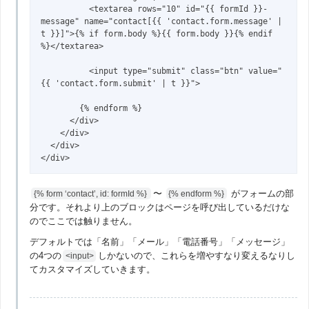
          <textarea rows="10" id="{{ formId }}-
message" name="contact[{{ 'contact.form.message' | 
t }}]">{% if form.body %}{{ form.body }}{% endif 
%}</textarea>

          <input type="submit" class="btn" value="
{{ 'contact.form.submit' | t }}">

        {% endform %}

      </div>

    </div>

  </div>

</div>
〜
がフォームの部
{% form ‘contact’, id: formId %}
{% endform %}
分です。それより上のブロックはページを呼び出しているだけな
のでここでは触りません。
デフォルトでは「名前」「メール」「電話番号」「メッセージ」
の4つの
しかないので、これらを増やすなり変えるなりし
<input>
てカスタマイズしていきます。