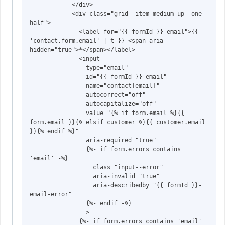
            </div>

            <div class="grid__item medium-up--one-
half">

              <label for="{{ formId }}-email">{{ 
'contact.form.email' | t }} <span aria-
hidden="true">*</span></label>

              <input

                type="email"

                id="{{ formId }}-email"

                name="contact[email]"

                autocorrect="off"

                autocapitalize="off"

                value="{% if form.email %}{{ 
form.email }}{% elsif customer %}{{ customer.email 
}}{% endif %}"

                aria-required="true"

                {%- if form.errors contains 
'email' -%}

                  class="input--error"

                  aria-invalid="true"

                  aria-describedby="{{ formId }}-
email-error"

                {%- endif -%}

                >

              {%- if form.errors contains 'email' 