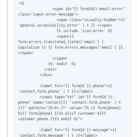
-%}

                <span id="{{ formId}}-email-error" 
class="input-error-message">

                  <span class="visually-hidden">{{ 
'general.accessibility.error' | t }} </span>

                  {% include 'icon-error' %}

                  <span>{{ 
form.errors.translated_fields['email'] | 
capitalize }} {{ form.errors.messages['email'] }}.
</span>

                </span>

              {%- endif -%}

            </div>

          </div>

          <label for="{{ formId }}-phone">{{ 
'contact.form.phone' | t }}</label>

          <input type="tel" id="{{ formId }}-
phone" name="contact[{{ 'contact.form.phone' | t 
}}]" pattern="[0-9\-]*" value="{% if form[phone] 
%}{{ form[phone] }}{% elsif customer %}{{ 
customer.phone }}{% endif %}">

          <label for="{{ formId }}-message">{{ 
'contact.form.message' | t }}</label>
