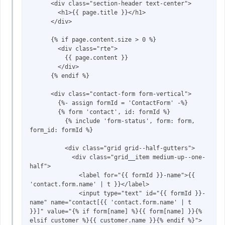
      <div class="section-header text-center">

        <h1>{{ page.title }}</h1>

      </div>

      {% if page.content.size > 0 %}

        <div class="rte">

          {{ page.content }}

        </div>

      {% endif %}

      <div class="contact-form form-vertical">

        {%- assign formId = 'ContactForm' -%}

        {% form 'contact', id: formId %}

          {% include 'form-status', form: form, 
form_id: formId %}

          <div class="grid grid--half-gutters">

            <div class="grid__item medium-up--one-
half">

              <label for="{{ formId }}-name">{{ 
'contact.form.name' | t }}</label>

              <input type="text" id="{{ formId }}-
name" name="contact[{{ 'contact.form.name' | t 
}}]" value="{% if form[name] %}{{ form[name] }}{% 
elsif customer %}{{ customer.name }}{% endif %}">
