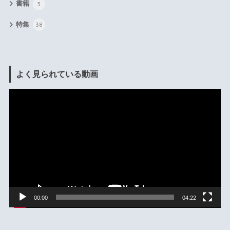
書籍
3
特集
38
よく見られている動画
動
画
プ
レ
ー
ヤ
ー
00:00
04:22