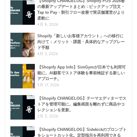
【Shopify CHANGELOG】Shopify POS 2026春
の最新アップデートまとめ：ピックアップ注文・
Tap to Pay・割引フロー改善で実店舗運営がより
柔軟に
4月 8, 2026
Shopify「新しいお客様アカウント」への移行に
向けて：メリット・課題・具体的なアップグレー
ド手順
4月 2, 2026
【Shopify App Info】SimGymが日本でも利用可
能に。AI顧客でストア体験を事前検証する新しい
アプローチ。
3月 17, 2026
【Shopify CHANGELOG】テーマエディターでス
トアを管理可能に。編集画面を離れずに商品やコ
レクションを更新。
2月 5, 2026
【Shopify CHANGELOG】Sidekickのプロンプト
をショートカット化。定型指示を再利用できる