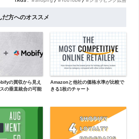
TAGS :
Shopify
YouTube
ショッピング広告
んだ方へのオススメ
obifyの買収から見え
Amazonと他社の価格水準が比較で
スの垂直統合の可能
きる1枚のチャート