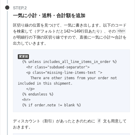
一気に小計・送料・合計額を追加
区切り線の位置を見つけて、一気に書き出します。以下のコード
を検索して（デフォルトだと142〜149行目あたり）、その
<hr>
が明細行の下側の区切り線ですので、直後に一気に小計〜合計を
出力していきます。
変更前
  {% unless includes_all_line_items_in_order %}

    <hr class="subdued-separator">

    <p class="missing-line-items-text ">

      There are other items from your order not 
included in this shipment.

    </p>

  {% endunless %}

  <hr>

  {% if order.note != blank %}
ディスカウント（割引）があったときのために
文も用意して
if
おきます。