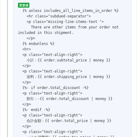
変更後
  {% unless includes_all_line_items_in_order %}

    <hr class="subdued-separator">

    <p class="missing-line-items-text ">

      There are other items from your order not 
included in this shipment.

    </p>

  {% endunless %}

  <hr>

  <p class="text-align-right">

    小計：{{ order.subtotal_price | money }}

  </p>

  <p class="text-align-right">

    送料：{{ order.shipping_price | money }}

  </p>

  {%- if order.total_discount -%}

  <p class="text-align-right">

    割引：-{{ order.total_discount | money }}

  </p>

  {%- endif -%}

  <p class="text-align-right">

    合計金額：{{ order.total_price | money }}

  </p>

  <p class="text-align-right">
