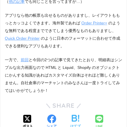
（
他の記事
でも同じことを言ってますが…）
アプリなら他の帳票も出せるものがありますし、レイアウトもも
っとカッコよくできます。海外製であれば
Order Printer+
のよう
な無料である程度までできてしまう優秀なものもありますし、
Quick Order Printer
のように日本のフォーマットに合わせて作成
できる便利なアプリもあります。
一方で、
前回
と今回の2つの記事で見てきたとおり、明細表はシン
プルな出力画面なので HTML と Liquid、Shopify のオブジェクト
にかんする知識があればカスタマイズ自体はそれほど難しくあり
ません。自社倉庫のマーチャントのみなさんは一度トライしてみ
てはいかがでしょうか！
SHARE
LINE
ポスト
シェア
はてブ