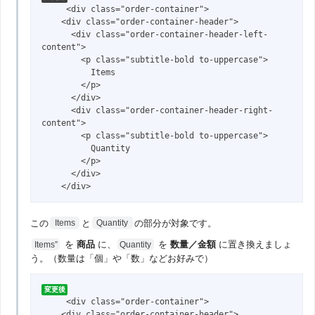
     <div class="order-container">

    <div class="order-container-header">

      <div class="order-container-header-left-
content">

        <p class="subtitle-bold to-uppercase">

          Items

        </p>

      </div>

      <div class="order-container-header-right-
content">

        <p class="subtitle-bold to-uppercase">

          Quantity

        </p>

      </div>

    </div>
この
と
の部分が対象です。
Items
Quantity
を
商品
に、
を
数量／金額
に置き換えましょ
Items”
Quantity
う。（数量は「個」や「数」などお好みで）
変更後
     <div class="order-container">

    <div class="order-container-header">
