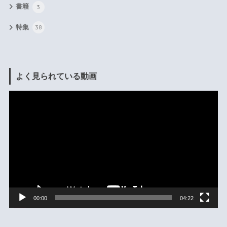
書籍
3
特集
38
よく見られている動画
動
画
プ
レ
ー
ヤ
ー
00:00
04:22