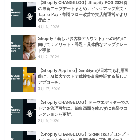
【Shopify CHANGELOG】Shopify POS 2026春
の最新アップデートまとめ：ピックアップ注文・
Tap to Pay・割引フロー改善で実店舗運営がより
柔軟に
4月 8, 2026
Shopify「新しいお客様アカウント」への移行に
向けて：メリット・課題・具体的なアップグレー
ド手順
4月 2, 2026
【Shopify App Info】SimGymが日本でも利用可
能に。AI顧客でストア体験を事前検証する新しい
アプローチ。
3月 17, 2026
【Shopify CHANGELOG】テーマエディターでス
トアを管理可能に。編集画面を離れずに商品やコ
レクションを更新。
2月 5, 2026
【Shopify CHANGELOG】Sidekickのプロンプト