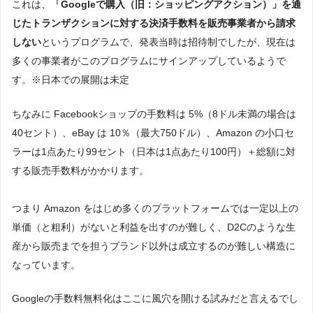
これは、
「Googleで購入（旧：ショッピングアクション）」を通
じたトランザクションに対する決済手数料を販売事業者から請求
しない
というプログラムで、発表当時は招待制でしたが、現在は
多くの事業者がこのプログラムにサインアップしているようで
す。※日本での展開は未定
ちなみに Facebookショップの手数料は 5%（8ドル未満の場合は
40セント）、eBay は 10％（最大750ドル）、Amazon の小口セ
ラーは1点あたり99セント（日本は1点あたり100円）＋総額に対
する販売手数料がかかります。
つまり Amazon をはじめ多くのプラットフォームでは一定以上の
単価（と粗利）がないと利益を出すのが難しく、D2Cのような生
産から販売までを担うブランド以外は成立するのが難しい構造に
なっています。
Googleの手数料無料化はここに風穴を開ける試みだと言えるでし